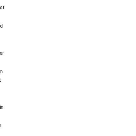
bst
nd
er
im
t
in
.