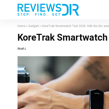
Home
»
Gadgets
»
KoreTrak Smartwatch Test 2026: Hält die Uhr, was 
KoreTrak Smartwatch T
Noah L