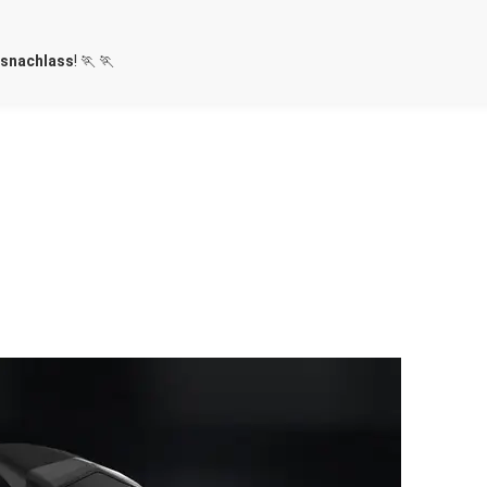
isnachlass
! 🏃 🏃