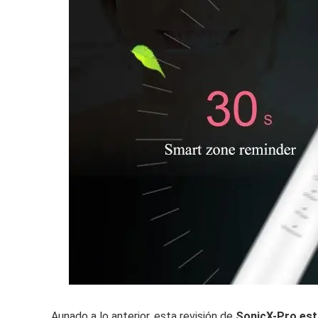
Aunado a lo anterior, esta revisión de
SonicX-Pro esta